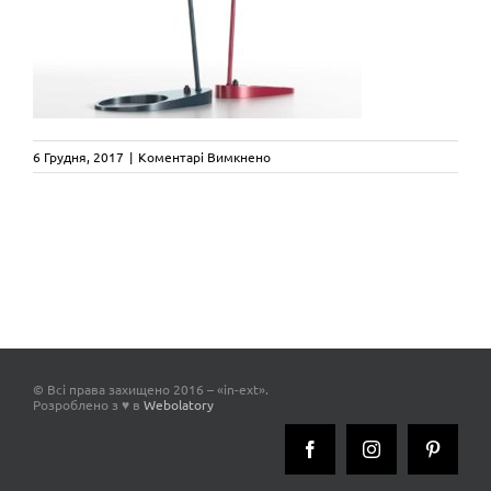
до
6 Грудня, 2017
|
Коментарі Вимкнено
AJTABLE_ArneJacobsen_LouisPoulse
© Всі права захищено 2016 – «in-ext».
Розроблено з ♥ в
Webolatory