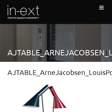
Skip
to
content
AJTABLE_ARNEJACOBSEN_L
AJTABLE_ArneJacobsen_LouisPo