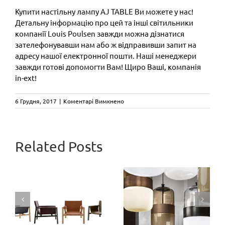
Купити настільну лампу AJ TABLE Ви можете у нас!
Детальну інформацію про цей та інші світильники
компанії Louis Poulsen завжди можна дізнатися
зателефонувавши нам або ж відправивши запит на
адресу нашої електронної пошти. Наші менеджери
завжди готові допомогти Вам! Щиро Ваші, компанія
in-ext!
до
6 Грудня, 2017
|
Коментарі Вимкнено
Дизайнерська
настільна
лампа
AJ
CAMALEON
Related Posts
TABLE
від
Три
designed by
Arne
Jacobsen
ексклюзивні
Mario
y
відтінки
Bellini: нова
скла з
версія