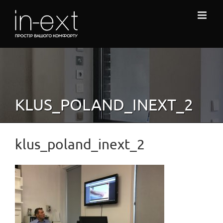
Skip
to
content
KLUS_POLAND_INEXT_2
klus_poland_inext_2