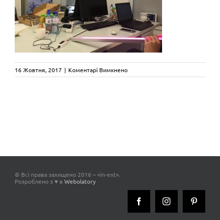
до
16 Жовтня, 2017
|
Коментарі Вимкнено
klus_poland_inext_2
© Всі права захищено 2016 – «in-ext».
Розроблено з ♥ в
Webolatory