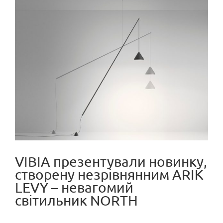
View
Larger
Image
VIBIA презентували новинку,
створену незрівнянним ARIK
LEVY – невагомий
світильник NORTH