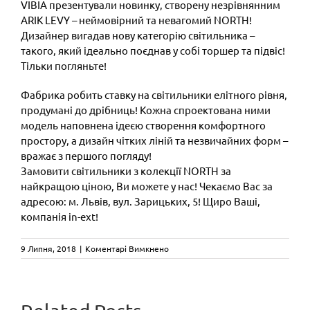
VIBIA презентували новинку, створену незрівнянним
ARIK LEVY – неймовірний та невагомий NORTH!
Дизайнер вигадав нову категорію світильника –
такого, який ідеально поєднав у собі торшер та підвіс!
Тільки погляньте!
Фабрика робить ставку на світильники елітного рівня,
продумані до дрібниць! Кожна спроектована ними
модель наповнена ідеєю створення комфортного
простору, а дизайн чітких ліній та незвичайних форм –
вражає з першого погляду!
Замовити світильники з колекції NORTH за
найкращою ціною, Ви можете у нас! Чекаємо Вас за
адресою: м. Львів, вул. Зарицьких, 5! Щиро Ваші,
компанія in-ext!
до
9 Липня, 2018
|
Коментарі Вимкнено
VIBIA
презентували
новинку,
створену
CAMALEON