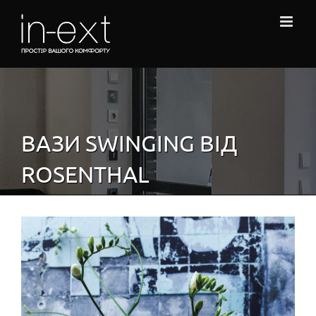
Skip
to
content
ВАЗИ SWINGING ВІД
ROSENTHAL
View
Larger
Image