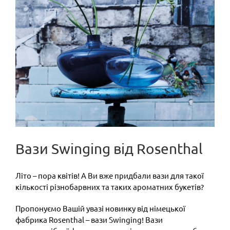
Вази Swinging від Rosenthal
Літо – пора квітів! А Ви вже придбали вази для такої
кількості різнобарвних та таких ароматних букетів?
Пропонуємо Вашій увазі новинку від німецької
фабрика Rosenthal – вази Swinging! Вази