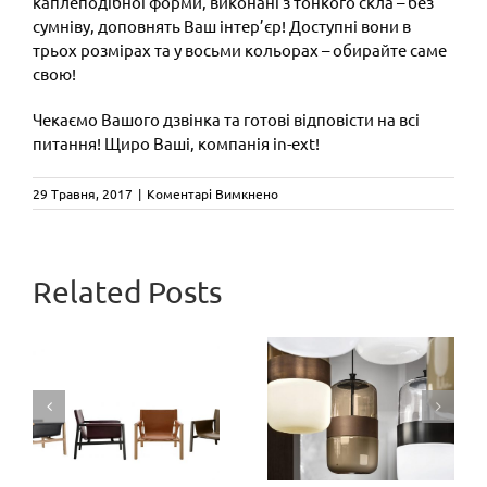
каплеподібної форми, виконані з тонкого скла – без
сумніву, доповнять Ваш інтер’єр! Доступні вони в
трьох розмірах та у восьми кольорах – обирайте саме
свою!
Чекаємо Вашого дзвінка та готові відповісти на всі
питання! Щиро Ваші, компанія in-ext!
до
29 Травня, 2017
|
Коментарі Вимкнено
Вази
Swinging
від
Rosenthal
CAMALEON
Related Posts
Три
designed by
ексклюзивні
Mario
y
відтінки
Bellini: нова
скла з
версія
колекції
культового