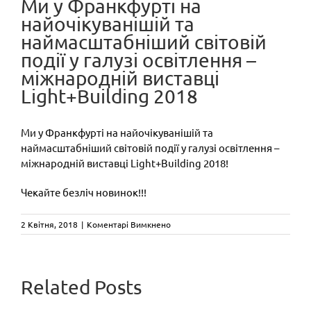
Ми у Франкфурті на
найочікуванішій та
наймасштабніший світовій
події у галузі освітлення –
міжнародній виставці
Light+Building 2018
Ми у Франкфурті на найочікуванішій та
наймасштабніший світовій події у галузі освітлення –
міжнародній виставці Light+Building 2018!
Чекайте безліч новинок!!!
до
2 Квітня, 2018
|
Коментарі Вимкнено
Ми
у
Франкфурті
на
CAMALEON
Related Posts
найочікуванішій
та
Три
designed by