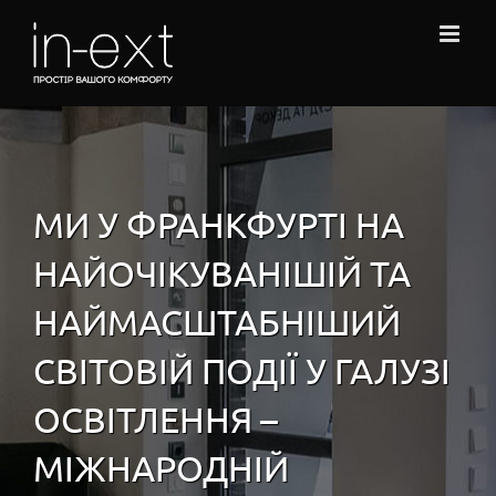
Skip
to
content
МИ У ФРАНКФУРТІ НА
НАЙОЧІКУВАНІШІЙ ТА
НАЙМАСШТАБНІШИЙ
СВІТОВІЙ ПОДІЇ У ГАЛУЗІ
ОСВІТЛЕННЯ –
МІЖНАРОДНІЙ