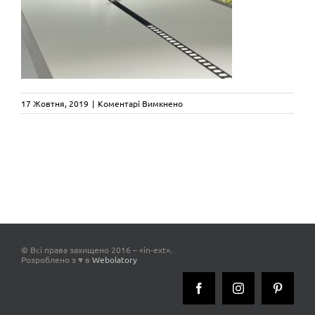
до
17 Жовтня, 2019
|
Коментарі Вимкнено
Labra_new_inext
© Всі права захищено 2016 – «in-ext».
Розроблено з ♥ в
Webolatory