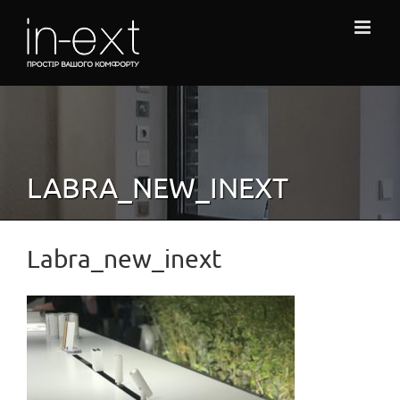
Skip
to
content
LABRA_NEW_INEXT
Labra_new_inext