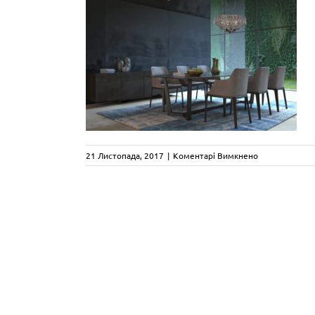
до
21 Листопада, 2017
|
Коментарі Вимкнено
zuma_line_ine