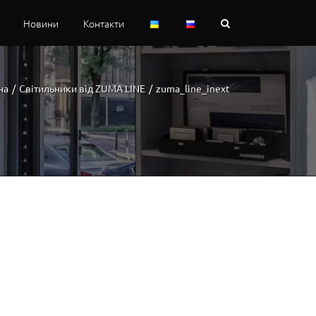
Новини
Контакти
на
/
Світильники від ZUMA LINE
/
zuma_line_inext