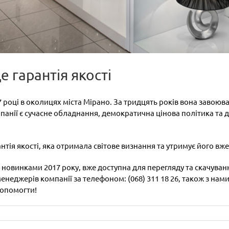
е гарантія якості
87 році в околицях міста Мірано. За тридцять років вона заво
панії є сучасне обладнання, демократична цінова політика та
антія якості, яка отримала світове визнання та утримує його вже
 з новинками 2017 року, вже доступна для перегляду та скачува
менеджерів компанії за телефоном: (068) 311 18 26, також з нам
допомогти!