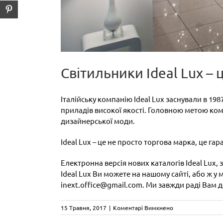
Світильники Ideal Lux – ц
Італійську компанію Ideal Lux заснували в 19
приладів високої якості. Головною метою ком
дизайнерської моди.
Ideal Lux – це не просто торгова марка, це гар
Електронна версія нових каталогів Ideal Lux,
Ideal Lux Ви можете на нашому сайті, або ж у 
inext.office@gmail.com. Ми завжди раді Вам 
до
15 Травня, 2017
|
Коментарі Вимкнено
Світильники