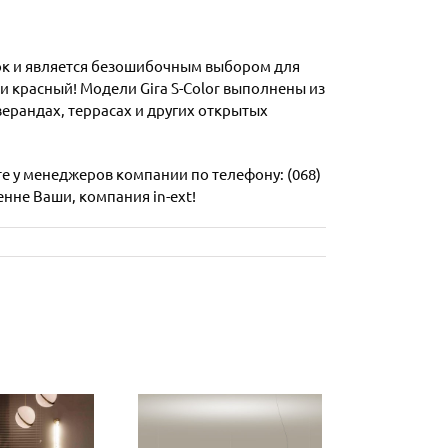
ток и является безошибочным выбором для
и красный! Модели Gira S-Color выполнены из
ерандах, террасах и других открытых
те у менеджеров компании по телефону: (068)
енне Ваши, компания in-ext!
оллекция
одвесных