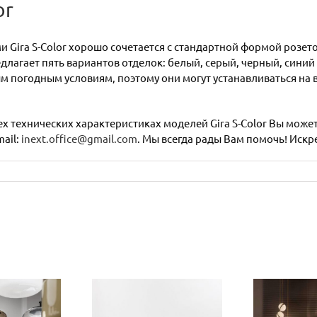
or
и Gira S-Color хорошо сочетается с стандартной формой розе
лагает пять вариантов отделок: белый, серый, черный, синий 
м погодным условиям, поэтому они могут устанавливаться на в
сех технических характеристиках моделей Gira S-Color Вы може
mail:
inext.office@gmail.com
. Мы всегда рады Вам помочь! Искр
MALEONDA
signed by
Культовая
К
io Bellini:
коллекция
п