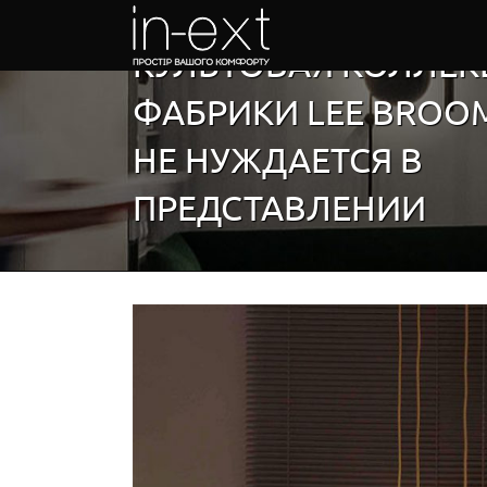
Skip
to
КУЛЬТОВАЯ КОЛЛЕК
content
ФАБРИКИ LEE BROOM
НЕ НУЖДАЕТСЯ В
ПРЕДСТАВЛЕНИИ
View
Larger
Image