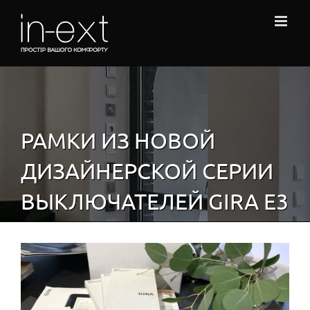
Skip
to
content
РАМКИ ИЗ НОВОЙ
ДИЗАЙНЕРСКОЙ СЕРИИ
ВЫКЛЮЧАТЕЛЕЙ GIRA Е3
View
Larger
Image