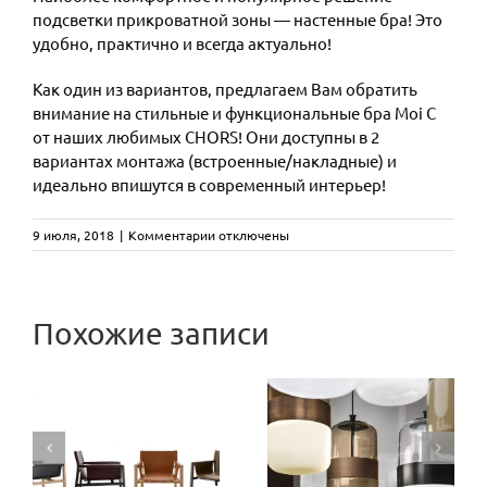
подсветки прикроватной зоны — настенные бра! Это
удобно, практично и всегда актуально!
Как один из вариантов, предлагаем Вам обратить
внимание на стильные и функциональные бра Moi C
от наших любимых CHORS! Они доступны в 2
вариантах монтажа (встроенные/накладные) и
идеально впишутся в современный интерьер!
к
9 июля, 2018
|
Комментарии
отключены
записи
Практичны
и
CAMALEON
всегда
Похожие записи
актуальны
designed by
светильники
Три
для
Mario
подсветки
эксклюзивные
прикроватной
R
Bellini:
оттенки
зоны!
новая
стекла из