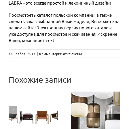
LABRA – это всегда простой и лаконичный дизайн!
Просмотреть каталог польской компании, а также
сделать заказ выбранной Вами модели, Вы можете на
нашем сайте! Электронная версия нового каталога
уже доступна для просмотра и скачивания! Искренне
Ваши, компания in-ext!
к
16 ноября, 2017
|
Комментарии
отключены
записи
NEWS
2017|18
CAMALEON
от
Похожие записи
LABRA
designed by
Три
Mario
эксклюзивные
R
Bellini:
оттенки
новая
стекла из
версия
коллекции