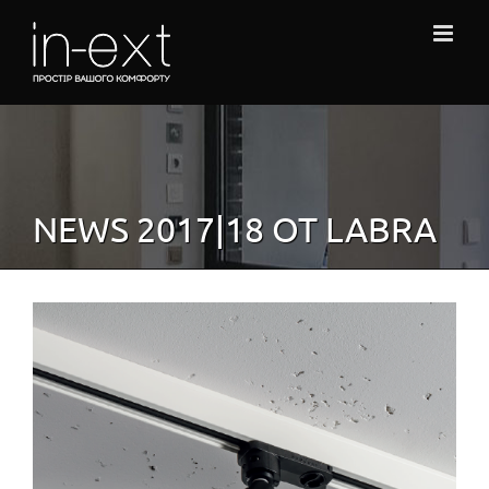
Skip
to
content
NEWS 2017|18 ОТ LABRA
View
Larger
Image