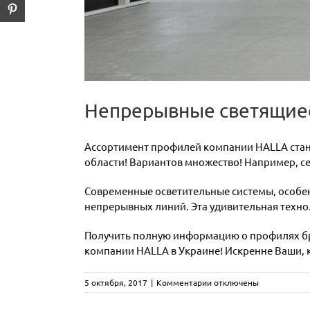
Непрерывные светящиес
Ассортимент профилей компании HALLA стан
области! Вариантов множество! Например, серии 
Современные осветительные системы, особен
непрерывных линий. Эта удивительная техно
Получить полную информацию о профилях б
компании HALLA в Украине! Искренне Ваши, к
к
5 октября, 2017
|
Комментарии
отключены
записи
Непрерывные