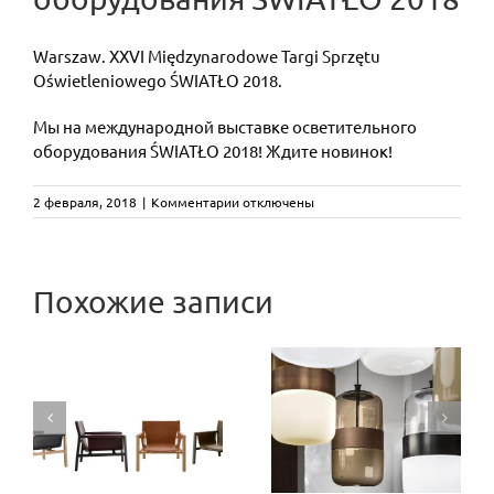
Warszaw. XXVI Międzynarodowe Targi Sprzętu
Oświetleniowego ŚWIATŁO 2018.
Мы на международной выставке осветительного
оборудования ŚWIATŁO 2018! Ждите новинок!
к
2 февраля, 2018
|
Комментарии
отключены
записи
Команда
in-
CAMALEON
ext
Похожие записи
на
designed by
международной
Три
выставке
Mario
осветительного
эксклюзивные
оборудования
R
Bellini:
оттенки
ŚWIATŁO
новая
2018
стекла из
версия
коллекции