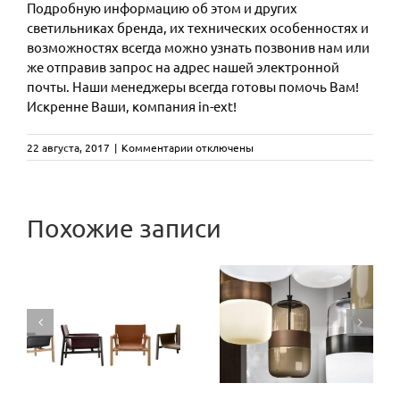
Подробную информацию об этом и других
светильниках бренда, их технических особенностях и
возможностях всегда можно узнать позвонив нам или
же отправив запрос на адрес нашей электронной
почты. Наши менеджеры всегда готовы помочь Вам!
Искренне Ваши, компания in-ext!
к
22 августа, 2017
|
Комментарии
отключены
записи
Коллекция
минимализма
CAMALEON
MYCO
Похожие записи
от
designed by
фабрики
Три
CHORS
Mario
эксклюзивные
R
Bellini:
оттенки
новая
стекла из
версия
коллекции
культового