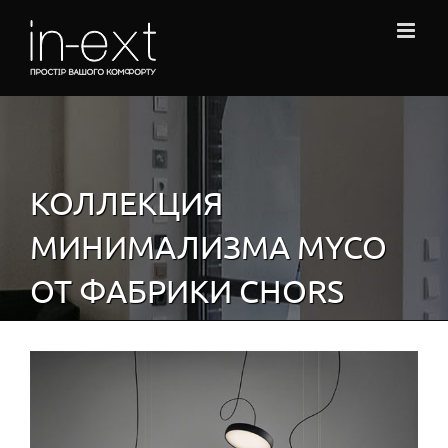
Skip
to
content
КОЛЛЕКЦИЯ
МИНИМАЛИЗМА MYCO
ОТ ФАБРИКИ CHORS
View
Larger
Image