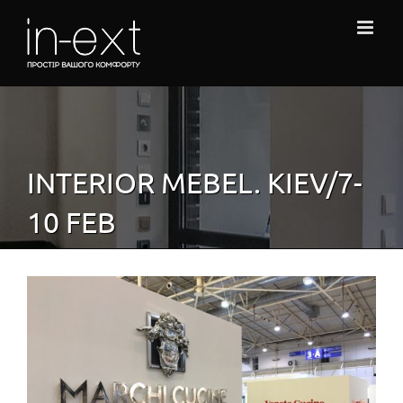
Skip
to
content
INTERIOR MEBEL. KIEV/7-
10 FEB
View
Larger
Image