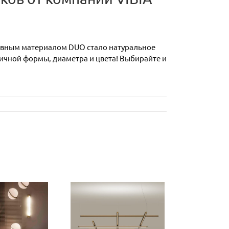
лавным материалом DUO стало натуральное
личной формы, диаметра и цвета! Выбирайте и
оллекция
одвесных
етильников