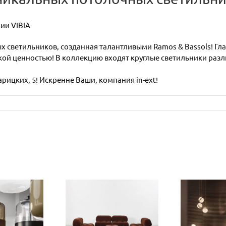
ии VIBIA
 светильников, созданная талантливыми Ramos & Bassols! Г
кой ценностью! В коллекцию входят круглые светильники раз
Зарицких, 5! Искренне Ваши, компания in-ext!
MALEONDA
signed by
Культовая
К
io Bellini:
коллекция
п
новая
от фабрики
св
версия
Lee Broom,