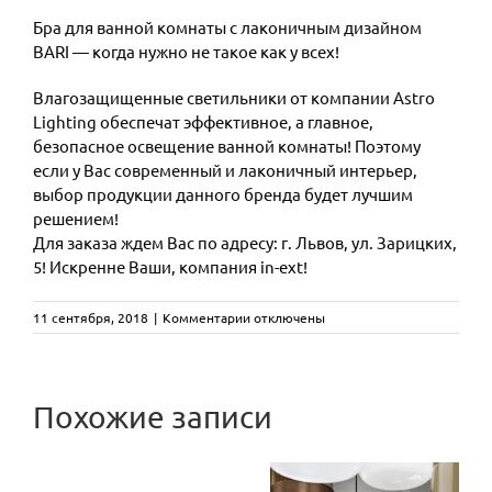
Бра для ванной комнаты с лаконичным дизайном
BARI — когда нужно не такое как у всех!
Влагозащищенные светильники от компании Astro
Lighting обеспечат эффективное, а главное,
безопасное освещение ванной комнаты! Поэтому
если у Вас современный и лаконичный интерьер,
выбор продукции данного бренда будет лучшим
решением!
Для заказа ждем Вас по адресу: г. Львов, ул. Зарицких,
5! Искренне Ваши, компания in-ext!
к
11 сентября, 2018
|
Комментарии
отключены
записи
Бра
для
CAMALEON
ванной
Похожие записи
комнаты
designed by
с
Три
лаконичным
Mario
дизайном
эксклюзивные