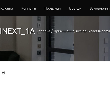
Головна
Компанія
Продукція
Бренди
Замовлення
NEXT_1A
Головна
/
Приміщення, яке прикрасять світ
1a