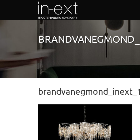
Skip
to
content
BRANDVANEGMOND_I
brandvanegmond_inext_