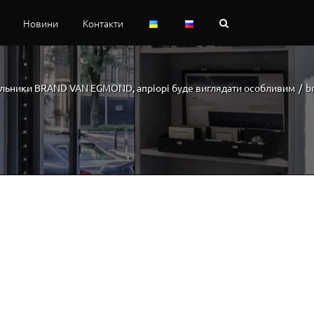
Новини
Контакти
ильники BRAND VAN EGMOND, апріорі буде виглядати особливим
/
b