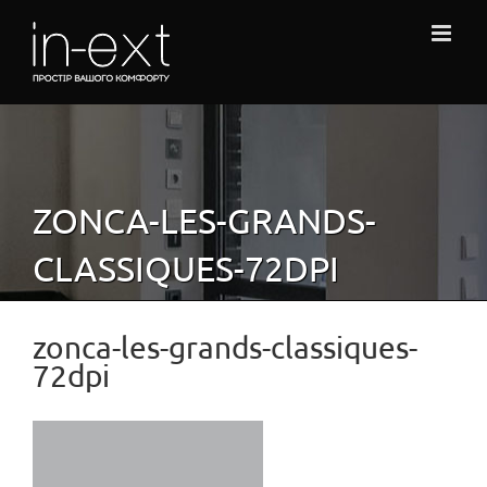
Skip
to
content
ZONCA-LES-GRANDS-
CLASSIQUES-72DPI
zonca-les-grands-classiques-
72dpi