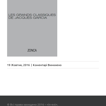
до
19 Жовтня, 2016
|
Коментарі Вимкнено
zonca-
les-
grands-
classiques-
72dpi
© Всі права захищено 2016 – «in-ext».