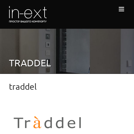
Skip
to
content
TRADDEL
traddel