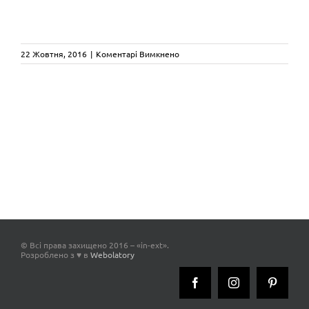
до
22 Жовтня, 2016
|
Коментарі Вимкнено
traddel
© Всі права захищено 2016 – «in-ext».
Розроблено з ♥ в
Webolatory