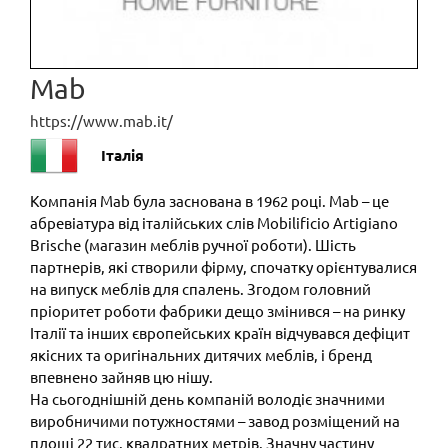
Mab
https://www.mab.it/
Італія
Компанія Mab була заснована в 1962 році. Mab – це
абревіатура від італійських слів Mobilificio Artigiano
Brische (магазин меблів ручної роботи). Шість
партнерів, які створили фірму, спочатку орієнтувалися
на випуск меблів для спалень. Згодом головний
пріоритет роботи фабрики дещо змінився – на ринку
Італії та інших європейських країн відчувався дефіцит
якісних та оригінальних дитячих меблів, і бренд
впевнено зайняв цю нішу.
На сьогоднішній день компаній володіє значними
виробничими потужностями – завод розміщений на
площі 22 тис. квадратних метрів. Значну частину