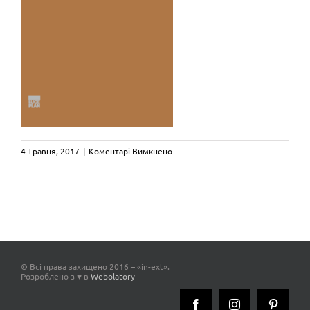
до
4 Травня, 2017
|
Коментарі Вимкнено
Luceplan
SILENZIO
© Всі права захищено 2016 – «in-ext».
Розроблено з ♥ в
Webolatory