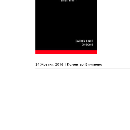
до
24 Жовтня, 2016
|
Коментарі Вимкнено
kolarz-
garden_light-
2015-
2016