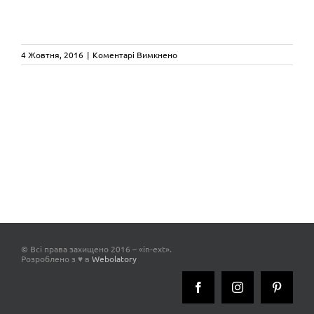
до
4 Жовтня, 2016
|
Коментарі Вимкнено
jung
© Всі права захищено 2016 – «in-ext».
Розроблено з ♥ в
Webolatory