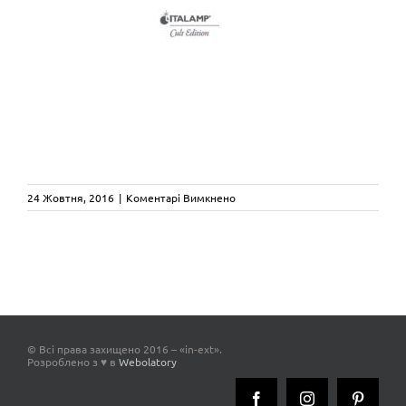
до
24 Жовтня, 2016
|
Коментарі Вимкнено
cult_edition
© Всі права захищено 2016 – «in-ext».
Розроблено з ♥ в
Webolatory