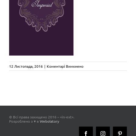
до
12 Листопада, 2016
|
Коментарі Вимкнено
cat_imperial
© Всі права захищено 2016 – «in-ext».
Розроблено з ♥ в
Webolatory