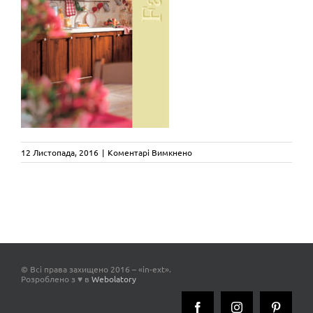
до
12 Листопада, 2016
|
Коментарі Вимкнено
cat_fabula
© Всі права захищено 2016 – «in-ext».
Розроблено з ♥ в
Webolatory