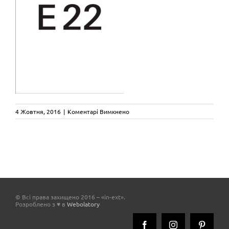
до
4 Жовтня, 2016
|
Коментарі Вимкнено
e22
© Всі права захищено 2016 – «in-ext».
Розроблено з ♥ в
Webolatory