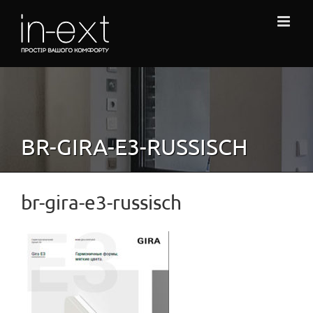
Skip
to
content
BR-GIRA-E3-RUSSISCH
br-gira-e3-russisch