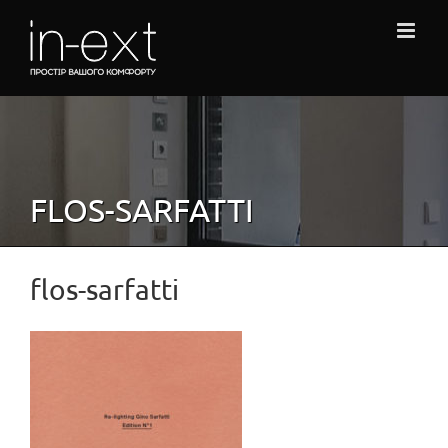
Skip
to
content
FLOS-SARFATTI
flos-sarfatti