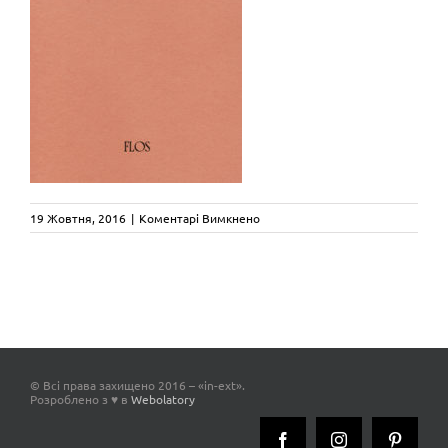
до
19 Жовтня, 2016
|
Коментарі Вимкнено
flos-
sarfatti
© Всі права захищено 2016 – «in-ext».
Розроблено з ♥ в
Webolatory