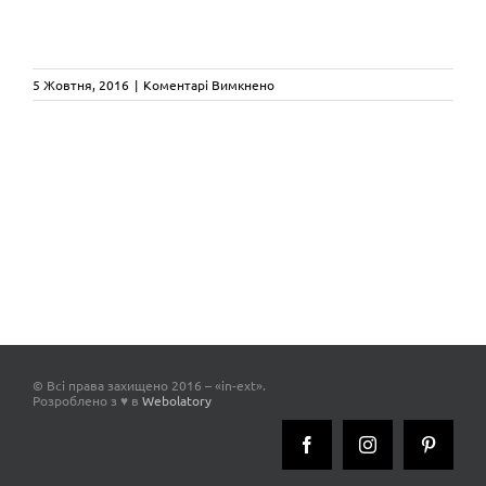
до
5 Жовтня, 2016
|
Коментарі Вимкнено
fede
© Всі права захищено 2016 – «in-ext».
Розроблено з ♥ в
Webolatory