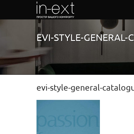
Skip
to
content
EVI-STYLE-GENERAL-
evi-style-general-catalo