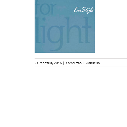
до
21 Жовтня, 2016
|
Коментарі Вимкнено
evi-
style-
general-
catalogue-
2015-
2016