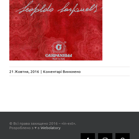
до
21 Жовтня, 2016
|
Коментарі Вимкнено
carpanelli-
decorative-
arrts-
catalogue-
2014
© Всі права захищено 2016 – «in-ext».
Розроблено з ♥ в
Webolatory