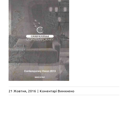
до
21 Жовтня, 2016
|
Коментарі Вимкнено
carpanelli-
contemporary-
vision-
catalogue-
2013