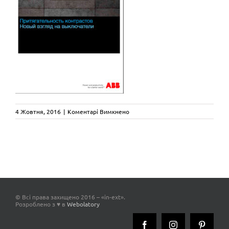
до
4 Жовтня, 2016
|
Коментарі Вимкнено
bje-
2013
© Всі права захищено 2016 – «in-ext».
Розроблено з ♥ в
Webolatory