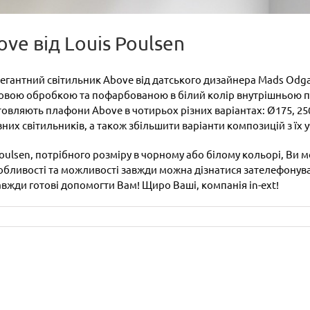
ve від Louis Poulsen
легантний світильник Above від датського дизайнера Mads Od
атовою обробкою та пофарбованою в білий колір внутрішньою 
товляють плафони Above в чотирьох різних варіантах: Ø175, 250,
их світильників, а також збільшити варіанти композицій з їх 
Poulsen, потрібного розміру в чорному або білому кольорі, Ви 
і особливості та можливості завжди можна дізнатися зателефону
вжди готові допомогти Вам! Щиро Ваші, компанія in-ext!
MALEONDA