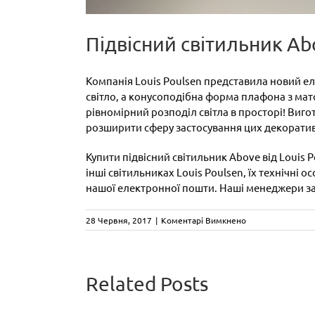
Підвісний світильник Abo
Компанія Louis Poulsen представила новий е
світло, а конусоподібна форма плафона з м
рівномірний розподіл світла в просторі! Виго
розширити сферу застосування цих декоративн
Купити підвісний світильник Above від Louis 
інші світильниках Louis Poulsen, їх технічн
нашої електронної пошти. Наші менеджери за
до
28 Червня, 2017
|
Коментарі Вимкнено
Підвісний
світильник
Above
від
Related Posts
Louis
Poulsen
CA