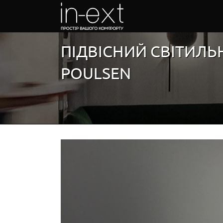
Skip
to
content
ПІДВІСНИЙ СВІТИЛЬН
POULSEN
View
Larger
Image