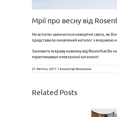
Мрії про весну від Rosent
Не встигли закінчитися новорічні свята, як б
представила оновлений каталог з яскравою н
Замовити яскраву новинку від Rosenthal Ви м
переглянувши електронні каталоги!
до
27 Лютого, 2017
|
Коментарі Вимкнено
Мрії
про
весну
від
Related Posts
Rosenthal!
CA
Три
de
Pablo