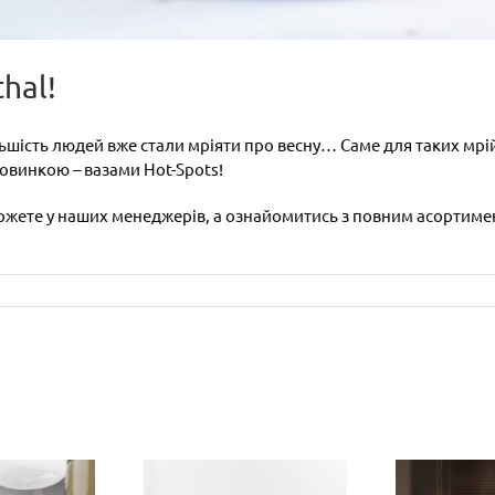
hal!
ільшість людей вже стали мріяти про весну… Саме для таких мр
овинкою – вазами Hot-Spots!
ожете у наших менеджерів, а ознайомитись з повним асортимен
MALEONDA
signed by
Культова