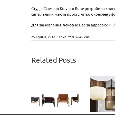
Студія Claesson Koivisto Rune розробила коле
світильники мають просту, чітко окреслену ф
Для замовлення, чекаємо Вас за адресою: м. Ль
до
25 Серпня, 2018
|
Коментарі Вимкнено
Коли
нічого
зайвого
–
Related Posts
колекція
світильників
CA
OPTUNIA
від
Три
de
фабрики
Pablo
FONTANA
ексклюзивні
Mar
ARTE
mchair by
відтінки скла
но
B Italia:
з колекції
к
рісло з
FUTURA by
ди