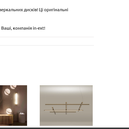
зеркальних дисків! Ці оригінальні
Ваші, компанія in-ext!
Колекція
підвісних
ітильників
HILOW від
фабрики