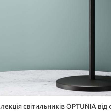
колекція світильників OPTUNIA в