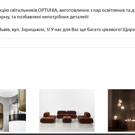
кцію світильників OPTUNIA, виготовлених з пар освітлених та д
орму, та позбавлені непотрібних деталей!
вів, вул. Зарицьких, 5! У нас для Вас ще багато цікавого! Щиро 
MALEONDA
signed by
Культова
io Bellini:
колекція від
ва версія
фабрики Lee
св
ультового
Broom, що
вана 1970-
не потребує