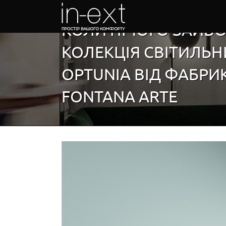
Skip
to
КОЛИ НІЧОГО ЗАЙВО
content
КОЛЕКЦІЯ СВІТИЛЬН
OPTUNIA ВІД ФАБРИ
FONTANA ARTE
View
Larger
Image