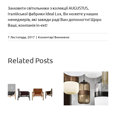
Замовити світильники з колекції AUGUSTUS,
італійської фабрики Ideal Lux, Ви можете у наших
менеджерів, які завжди раді Вам допомогти! Щиро
Ваші, компанія in-ext!
до
7 Листопада, 2017
|
Коментарі Вимкнено
Колекція
світильників
AUGUSTUS
від
CAMALEON
Related Posts
Ideal
Lux
Три
designed by
–
сучасний
ексклюзивні
Mario
формат
y
відтінки
Bellini: нова
класики
скла з
версія
колекції
культового
м
FUTURA by
дивана