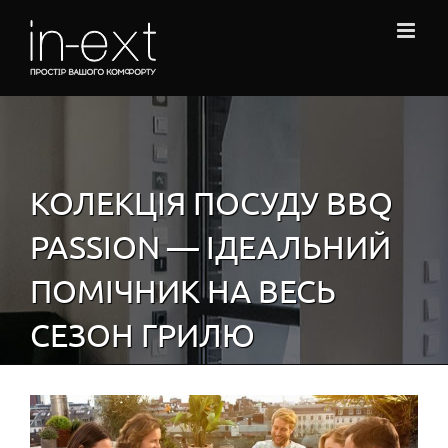
Skip
to
content
КОЛЕКЦІЯ ПОСУДУ BBQ
PASSION — ІДЕАЛЬНИЙ
ПОМІЧНИК НА ВЕСЬ
СЕЗОН ГРИЛЮ
View
Larger