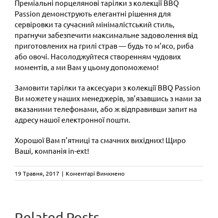
Преміальні порцелянові тарілки з колекції BBQ
Passion демонструють елегантні рішення для
сервіровки та сучасний мінімалістський стиль,
прагнучи забезпечити максимальне задоволення від
приготовлених на грилі страв — будь то м’ясо, риба
або овочі. Насолоджуйтеся створенням чудових
моментів, а ми Вам у цьому допоможемо!
Замовити тарілки та аксесуари з колекції BBQ Passion
Ви можете у наших менеджерів, зв’язавшись з нами за
вказаними телефонами, або ж відправивши запит на
адресу нашої електронної пошти.
Хорошої Вам п’ятниці та смачних вихідних! Щиро
Ваші, компанія in-ext!
до
19 Травня, 2017
|
Коментарі Вимкнено
Колекція
посуду
BBQ
Passion
CAMALEON
Related Posts
—