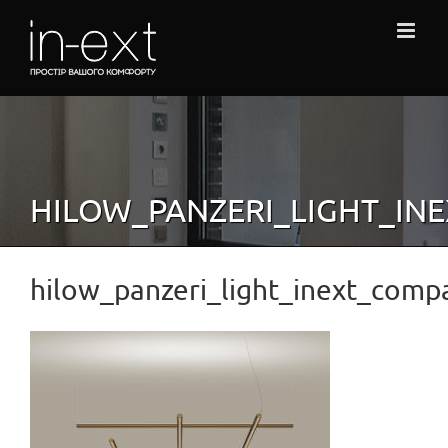
Skip
to
content
HILOW_PANZERI_LIGHT_IN
hilow_panzeri_light_inext_comp