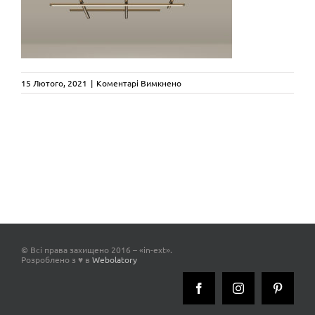
до
15 Лютого, 2021
|
Коментарі Вимкнено
hilow_panzeri_light_inext_compan
© Всі права захищено 2016 – «in-ext».
Розроблено з ♥ в
Webolatory