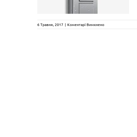
до
6 Травня, 2017
|
Коментарі Вимкнено
Gira_TX_44_inext