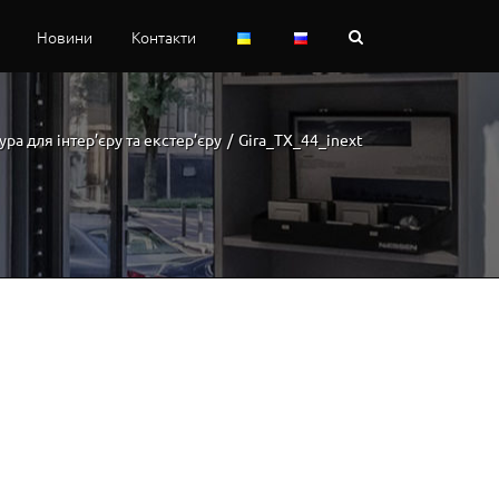
Новини
Контакти
ура для інтер’єру та екстер’єру
/
Gira_TX_44_inext