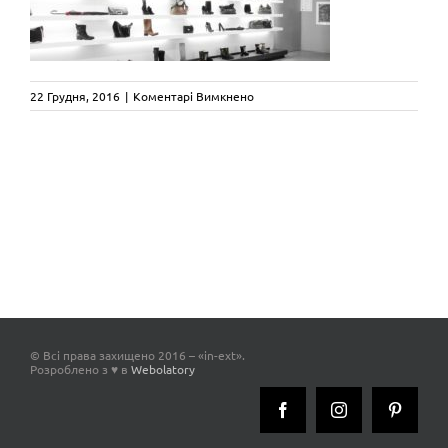
до
22 Грудня, 2016
|
Коментарі Вимкнено
vima_retail_halla
© Всі права захищено 2016 – «in-ext».
Розроблено з ♥ в
Webolatory