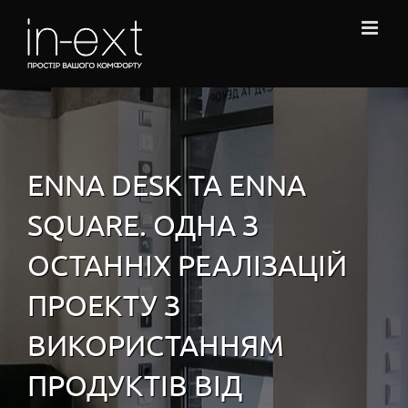
Skip
to
content
ENNA DESK ТА ENNA
SQUARE. ОДНА З
ОСТАННІХ РЕАЛІЗАЦІЙ
ПРОЕКТУ З
ВИКОРИСТАННЯМ
ПРОДУКТІВ ВІД