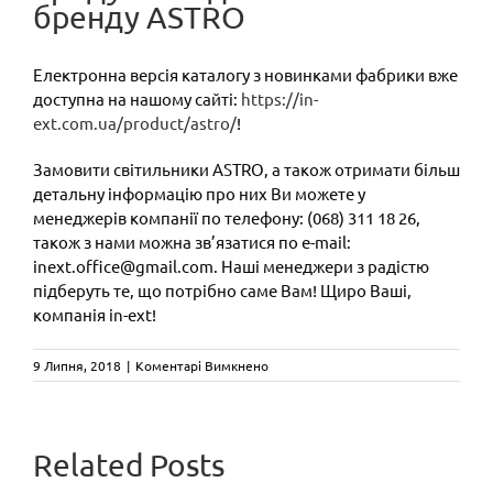
бренду ASTRO
Електронна версія каталогу з новинками фабрики вже
доступна на нашому сайті:
https://in-
ext.com.ua/product/astro/
!
Замовити світильники ASTRO, а також отримати більш
детальну інформацію про них Ви можете у
менеджерів компанії по телефону: (068) 311 18 26,
також з нами можна зв’язатися по e-mail:
inext.office@gmail.com. Наші менеджери з радістю
підберуть те, що потрібно саме Вам! Щиро Ваші,
компанія in-ext!
до
9 Липня, 2018
|
Коментарі Вимкнено
Enna
Desk
та
Enna
CAMALEON
Related Posts
Square.
Одна