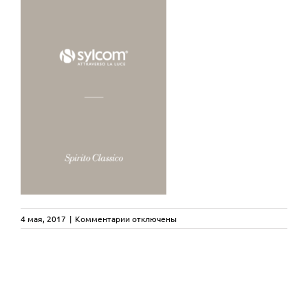
к
4 мая, 2017
|
Комментарии
отключены
записи
SYLCOM
Spirito
Classico
Catalogue
2017