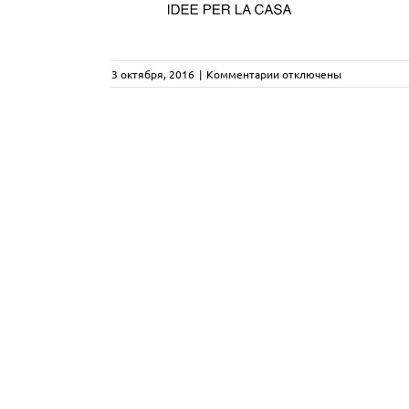
к
3 октября, 2016
|
Комментарии
отключены
записи
mepra